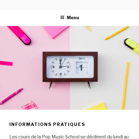
Aller
MUSICNESS
(Music+Happiness)²
au
Menu
contenu
principal
INFORMATIONS PRATIQUES
Les cours de la Pop Music School se déclinent du lundi au