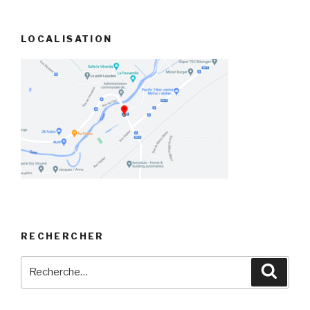
LOCALISATION
RECHERCHER
Recherche
Reche
pour
: