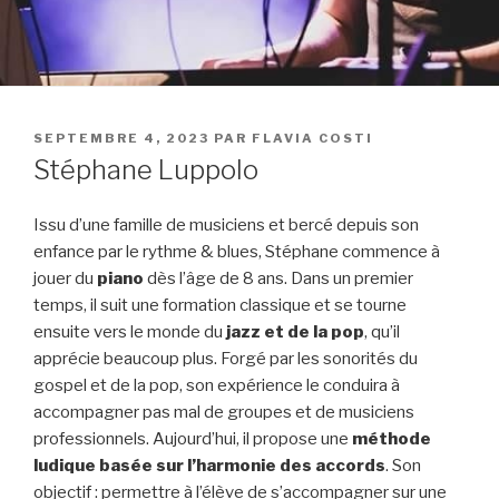
PUBLIÉ
SEPTEMBRE 4, 2023
PAR
FLAVIA COSTI
LE
Stéphane Luppolo
Issu d’une famille de musiciens et bercé depuis son
enfance par le rythme & blues, Stéphane commence à
jouer du
piano
dès l’âge de 8 ans. Dans un premier
temps, il suit une formation classique et se tourne
ensuite vers le monde du
jazz et de la pop
, qu’il
apprécie beaucoup plus. Forgé par les sonorités du
gospel et de la pop, son expérience le conduira à
accompagner pas mal de groupes et de musiciens
professionnels. Aujourd’hui, il propose une
méthode
ludique basée sur l’harmonie des accords
. Son
objectif : permettre à l’élève de s’accompagner sur une