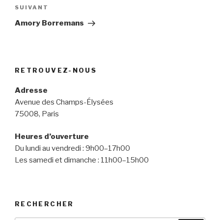
Article
SUIVANT
a
suivant
t
Amory Borremans
i
v
e
:
RETROUVEZ-NOUS
Adresse
Avenue des Champs-Élysées
75008, Paris
Heures d’ouverture
Du lundi au vendredi : 9h00–17h00
Les samedi et dimanche : 11h00–15h00
RECHERCHER