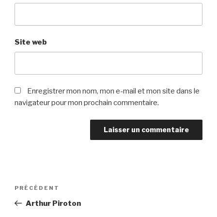
Site web
Enregistrer mon nom, mon e-mail et mon site dans le
navigateur pour mon prochain commentaire.
A
l
t
Navigation
Article
PRÉCÉDENT
e
de
précédent
r
Arthur Piroton
l’article
n